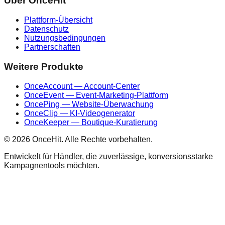
Über OnceHit
Plattform-Übersicht
Datenschutz
Nutzungsbedingungen
Partnerschaften
Weitere Produkte
OnceAccount — Account-Center
OnceEvent — Event-Marketing-Plattform
OncePing — Website-Überwachung
OnceClip — KI-Videogenerator
OnceKeeper — Boutique-Kuratierung
© 2026 OnceHit. Alle Rechte vorbehalten.
Entwickelt für Händler, die zuverlässige, konversionsstarke
Kampagnentools möchten.