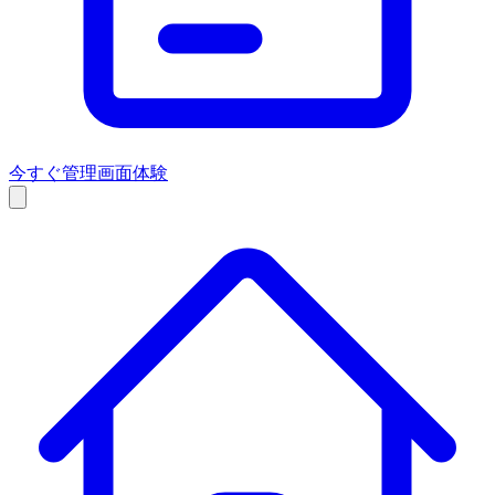
今すぐ管理画面体験