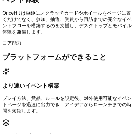
OnceHit は単純にスクラッチカードやホイールをページに置
くだけでなく、参加、抽選、受賞から再訪までの完全なイベ
ントフローを構築するのを支援し、デスクトップとモバイル
体験を兼備します。
コア能力
プラットフォームができること
より速いイベント構築
プレイ方法、賞品、ルールを設定後、対外使用可能なイベン
トページを迅速に出力でき、アイデアからローンチまでの時
間を短縮します。