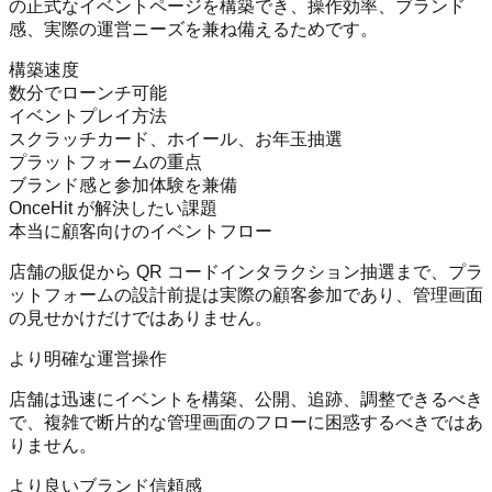
の正式なイベントページを構築でき、操作効率、ブランド
感、実際の運営ニーズを兼ね備えるためです。
構築速度
数分でローンチ可能
イベントプレイ方法
スクラッチカード、ホイール、お年玉抽選
プラットフォームの重点
ブランド感と参加体験を兼備
OnceHit が解決したい課題
本当に顧客向けのイベントフロー
店舗の販促から QR コードインタラクション抽選まで、プラ
ットフォームの設計前提は実際の顧客参加であり、管理画面
の見せかけだけではありません。
より明確な運営操作
店舗は迅速にイベントを構築、公開、追跡、調整できるべき
で、複雑で断片的な管理画面のフローに困惑するべきではあ
りません。
より良いブランド信頼感