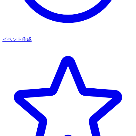
イベント作成