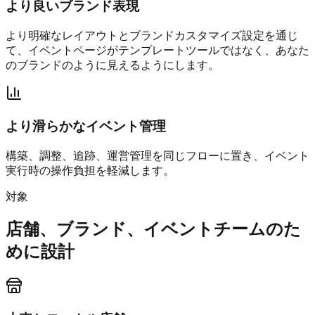
より良いブランド表現
より明確なレイアウトとブランドカスタマイズ設定を通じ
て、イベントページがテンプレートツールではなく、あなた
のブランドのように見えるようにします。
より滑らかなイベント管理
構築、調整、追跡、運営管理を同じフローに置き、イベント
実行時の操作負担を軽減します。
対象
店舗、ブランド、イベントチームのた
めに設計