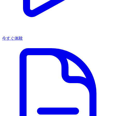
今すぐ体験