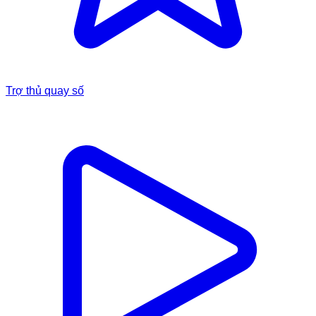
Trợ thủ quay số