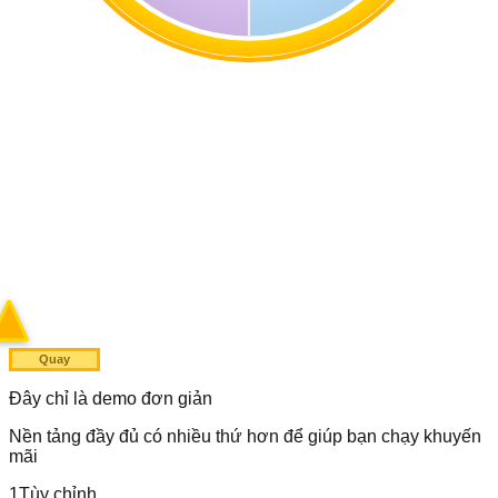
Quay
Đây chỉ là demo đơn giản
Nền tảng đầy đủ có nhiều thứ hơn để giúp bạn chạy khuyến
mãi
1
Tùy chỉnh