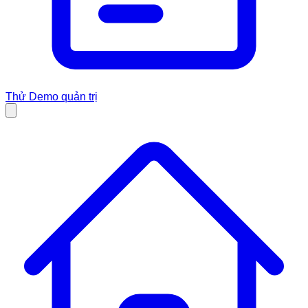
Thử Demo quản trị