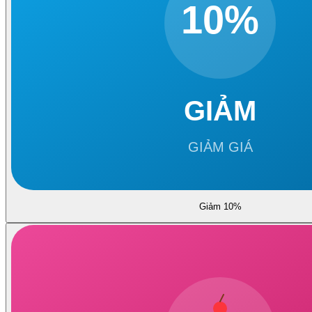
Giảm 10%