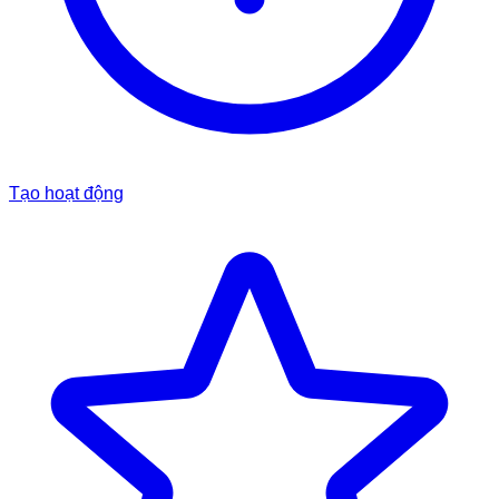
Tạo hoạt động