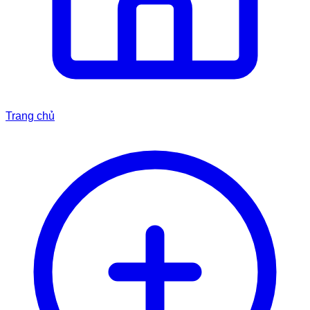
Trang chủ