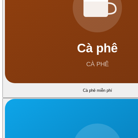
Cà phê miễn phí