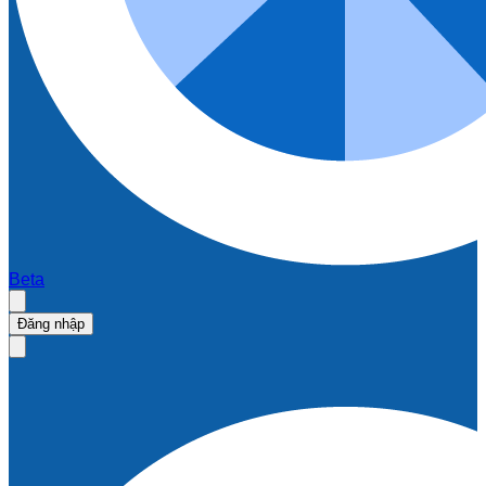
Beta
Đăng nhập