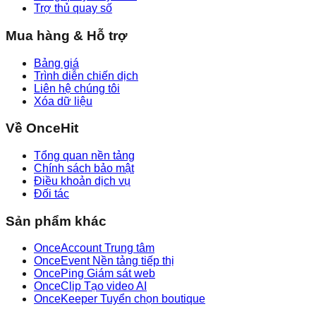
Trợ thủ quay số
Mua hàng & Hỗ trợ
Bảng giá
Trình diễn chiến dịch
Liên hệ chúng tôi
Xóa dữ liệu
Về OnceHit
Tổng quan nền tảng
Chính sách bảo mật
Điều khoản dịch vụ
Đối tác
Sản phẩm khác
OnceAccount Trung tâm
OnceEvent Nền tảng tiếp thị
OncePing Giám sát web
OnceClip Tạo video AI
OnceKeeper Tuyển chọn boutique