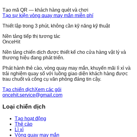
Tạo mã QR — khách hàng quét và chơi
Tạo sự kiện vòng quay may mắn miễn phí
Thiết lập trong 3 phút, không cần kỹ năng kỹ thuật
Nền tảng tiếp thị tương tác
OnceHit
Nền tảng chiến dịch được thiết kế cho cửa hàng vật lý và
thương hiệu đang phát triển.
Phát hành thẻ cào, vòng quay may mắn, khuyến mãi lì xì và
trải nghiệm quay số với luồng giao diện khách hàng được
trau chuốt và công cụ văn phòng đáng tin cậy.
Tạo chiến dịch
Xem các gói
oncehit.service@gmail.com
Loại chiến dịch
Tạo hoạt động
Thẻ cào
Lì xì
Vòng quay may mắn