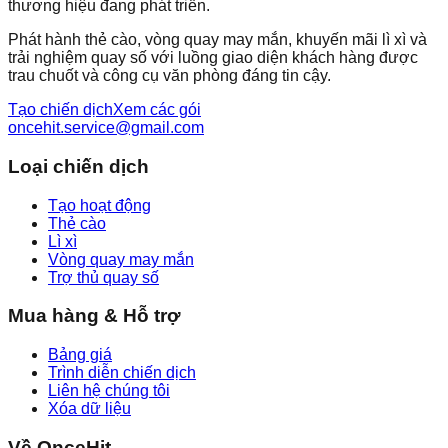
thương hiệu đang phát triển.
Phát hành thẻ cào, vòng quay may mắn, khuyến mãi lì xì và
trải nghiệm quay số với luồng giao diện khách hàng được
trau chuốt và công cụ văn phòng đáng tin cậy.
Tạo chiến dịch
Xem các gói
oncehit.service@gmail.com
Loại chiến dịch
Tạo hoạt động
Thẻ cào
Lì xì
Vòng quay may mắn
Trợ thủ quay số
Mua hàng & Hỗ trợ
Bảng giá
Trình diễn chiến dịch
Liên hệ chúng tôi
Xóa dữ liệu
Về OnceHit