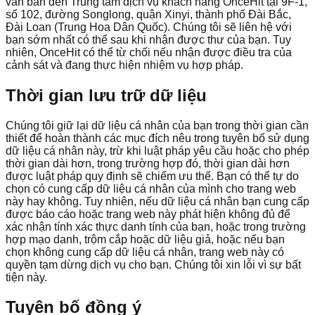
văn bản đến Trung tâm dịch vụ khách hàng OnceHit tại 9F-1,
số 102, đường Songlong, quận Xinyi, thành phố Đài Bắc,
Đài Loan (Trung Hoa Dân Quốc). Chúng tôi sẽ liên hệ với
bạn sớm nhất có thể sau khi nhận được thư của bạn. Tuy
nhiên, OnceHit có thể từ chối nếu nhận được điều tra của
cảnh sát và đang thực hiện nhiệm vụ hợp pháp.
Thời gian lưu trữ dữ liệu
Chúng tôi giữ lại dữ liệu cá nhân của bạn trong thời gian cần
thiết để hoàn thành các mục đích nêu trong tuyên bố sử dụng
dữ liệu cá nhân này, trừ khi luật pháp yêu cầu hoặc cho phép
thời gian dài hơn, trong trường hợp đó, thời gian dài hơn
được luật pháp quy định sẽ chiếm ưu thế. Bạn có thể tự do
chọn có cung cấp dữ liệu cá nhân của mình cho trang web
này hay không. Tuy nhiên, nếu dữ liệu cá nhân bạn cung cấp
được báo cáo hoặc trang web này phát hiện không đủ để
xác nhận tính xác thực danh tính của bạn, hoặc trong trường
hợp mạo danh, trộm cắp hoặc dữ liệu giả, hoặc nếu bạn
chọn không cung cấp dữ liệu cá nhân, trang web này có
quyền tạm dừng dịch vụ cho bạn. Chúng tôi xin lỗi vì sự bất
tiện này.
Tuyên bố đồng ý