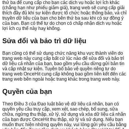
thứ ba để cung cấp cho bạn các dịch vụ hoặc lợi ích khác
(chẳng hạn như phiếu giảm giá), trang web sẽ cung cấp giải
thích đầy đủ khi sự kiện được tổ chức hoặc thông báo, và chỉ
truyền dữ liệu của bạn cho bên thứ ba sau khi có sự đồng ý
của bạn. Bạn có thể tự do chọn có chấp nhận dịch vụ hoặc
lợi ích cụ thể này hay không.
Sửa đổi và bảo trì dữ liệu
Bạn cũng có thể sử dụng chức năng khu vực thành viên do
trang web này cung cấp bất cứ lúc nào để sửa đổi và bảo trì
dữ liệu cá nhân của bạn, bao gồm yêu cầu dừng gửi bản tin
và cập nhật sự kiện. Tuyên bố bảo vệ quyền riêng tư do
trang web OnceHit cung cấp không bao gồm liên kết đến các
trang web bên ngoài hoặc trang khác trong trang web này.
Quyền của bạn
Theo Điều 3 của Đạo luật bảo vệ dữ liệu cá nhân, bạn có
quyền yêu cầu truy cập, xem xét, sao chép, bổ sung, sửa
chữa, ngừng thu thập, xử lý, sử dụng và xóa dữ liệu cá nhân
của bạn được OnceHit thu thập, xử lý và sử dụng. Nếu bạn
muốn thực hiện những quyền này, vui lòng gửi yêu cầu bằng