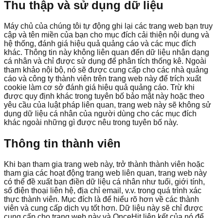
Thu thập và sử dụng dữ liệu
Máy chủ của chúng tôi tự động ghi lại các trang web bạn truy
cập và tên miền của bạn cho mục đích cải thiện nội dung và
hệ thống, đánh giá hiệu quả quảng cáo và các mục đích
khác. Thông tin này không liên quan đến dữ liệu nhận dạng
cá nhân và chỉ được sử dụng để phân tích thống kê. Ngoài
tham khảo nội bộ, nó sẽ được cung cấp cho các nhà quảng
cáo và công ty thành viên trên trang web này để trích xuất
cookie làm cơ sở đánh giá hiệu quả quảng cáo. Trừ khi
được quy định khác trong tuyên bố bảo mật này hoặc theo
yêu cầu của luật pháp liên quan, trang web này sẽ không sử
dụng dữ liệu cá nhân của người dùng cho các mục đích
khác ngoài những gì được nêu trong tuyên bố này.
Thông tin thành viên
Khi bạn tham gia trang web này, trở thành thành viên hoặc
tham gia các hoạt động trang web liên quan, trang web này
có thể đề xuất bạn điền dữ liệu cá nhân như tuổi, giới tính,
số điện thoại liên hệ, địa chỉ email, v.v. trong quá trình xác
thực thành viên. Mục đích là để hiểu rõ hơn về các thành
viên và cung cấp dịch vụ tốt hơn. Dữ liệu này sẽ chỉ được
cung cấp cho trang web này và OnceHit liên kết của nó để