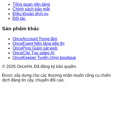
Tổng quan nền tảng
Chính sách bảo mật
Điều khoản dịch vụ
Đối tác
Sản phẩm khác
OnceAccount Trung tâm
OnceEvent Nền tảng tiếp thị
OncePing Giám sát web
OnceClip Tạo video AI
OnceKeeper Tuyển chọn boutique
© 2026 OnceHit. Đã đăng ký bản quyền.
Được xây dựng cho các thương nhân muốn công cụ chiến
dịch đáng tin cậy, chuyển đổi cao.