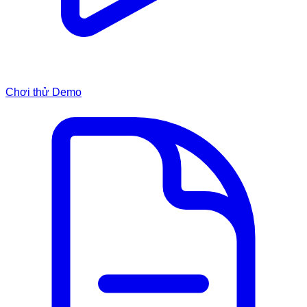
Chơi thử Demo