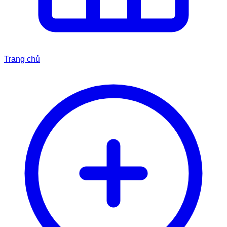
Trang chủ