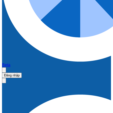
Beta
Đăng nhập