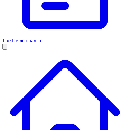
Thử Demo quản trị