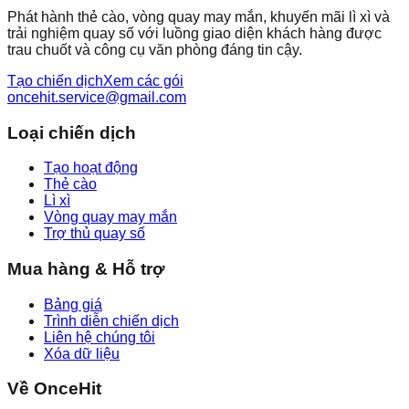
Phát hành thẻ cào, vòng quay may mắn, khuyến mãi lì xì và
trải nghiệm quay số với luồng giao diện khách hàng được
trau chuốt và công cụ văn phòng đáng tin cậy.
Tạo chiến dịch
Xem các gói
oncehit.service@gmail.com
Loại chiến dịch
Tạo hoạt động
Thẻ cào
Lì xì
Vòng quay may mắn
Trợ thủ quay số
Mua hàng & Hỗ trợ
Bảng giá
Trình diễn chiến dịch
Liên hệ chúng tôi
Xóa dữ liệu
Về OnceHit